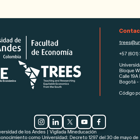
Contac
trees@un
+57 (601)
Universid
Bloque W 
Calle 19A
Bogotá -
Código pos
Pie de página
es sociales y aviso legal
versidad de los Andes | Vigilada Mineducación
onocimiento como Universidad: Decreto 1297 del 30 de mayo de