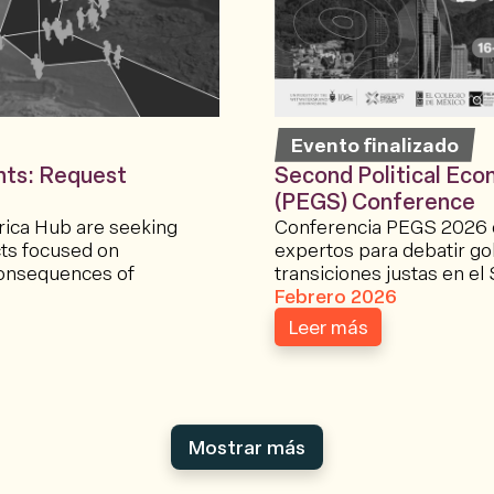
Evento finalizado
nts: Request
Second Political Eco
(PEGS) Conference
ica Hub are seeking
Conferencia PEGS 2026 
ts focused on
expertos para debatir go
consequences of
transiciones justas en el 
Febrero 2026
Leer más
Mostrar más