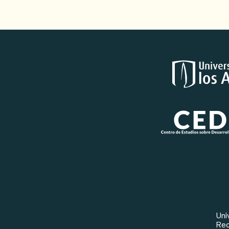
Logotipos
Red
Uni
Rec