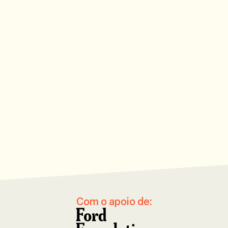
Escola de Economia e Ciência Política de Londres
CORE-Econ
University Coll
Universidade de Harvard
Centro de Objetivos de Desenvolvi
Centro de Imagi
Centro Sulista de Estudos sobre Desigualdade
Universidade de Howard
Universidade da 
Universidade de Oxford
Universidade de Rosário
Reimaginando
Evidências em governança e política
Pontificia Universidad Ja
Fundação Ford
Com o apoio de: