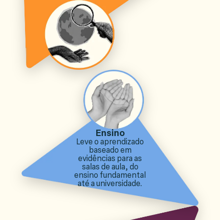
Ensino
Leve o aprendizado
baseado em
evidências para as
salas de aula, do
ensino fundamental
até a universidade.