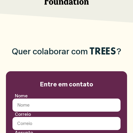
Quer colaborar com
?
TREES
Entre em contato
Formulário de contato
Nome
Correio
Assunto